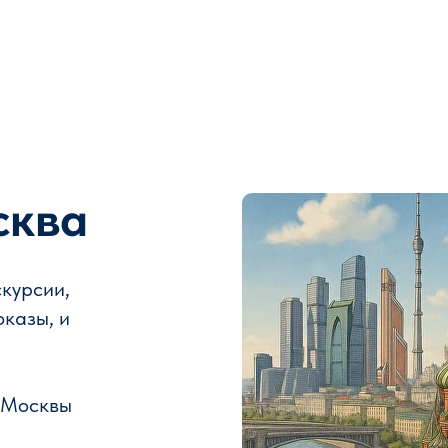
сква
скурсии,
оказы, и
 Москвы